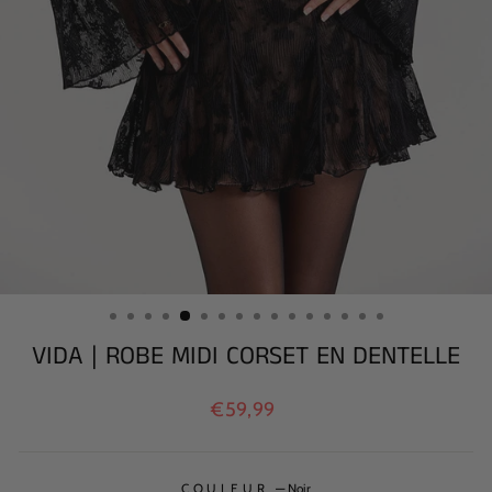
VIDA | ROBE MIDI CORSET EN DENTELLE
Prix
€59,99
régulier
COULEUR
—
Noir