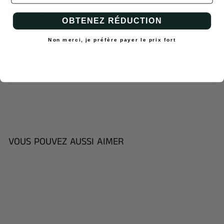
raffiné, Vida incarne l'élégance et l'attrait intemporels, ce qui
en fait une pièce remarquable de votre garde-robe pour
OBTENEZ RÉDUCTION
chaque événement ou fête particulière.
Non merci, je préfère payer le prix fort
EXPÉDITION ET RETOURS
POSER UNE QUESTION
VOUS POUVEZ AUSSI AIMER