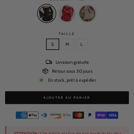
TAILLE
S
M
L
Livraison gratuite
Retour sous 30 jours
En stock, prêt à expédier
AJOUTER AU PANIER
ATTENTION :
Cet article est l’un de nos produits les plus