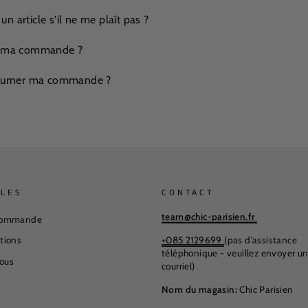
 article s'il ne me plaît pas ?
er ma commande ?
etourner ma commande ?
ILES
CONTACT
team@chic-parisien.fr
 commande
+085 2129699
(pas d'assistance
stions
téléphonique - veuillez envoyer u
ous
courriel)
Nom du magasin:
Chic Parisien