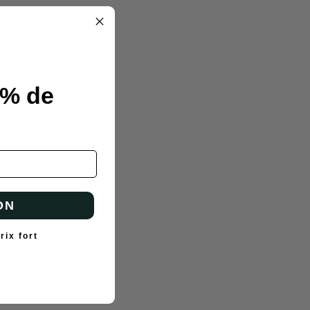
0% de
ON
rix fort