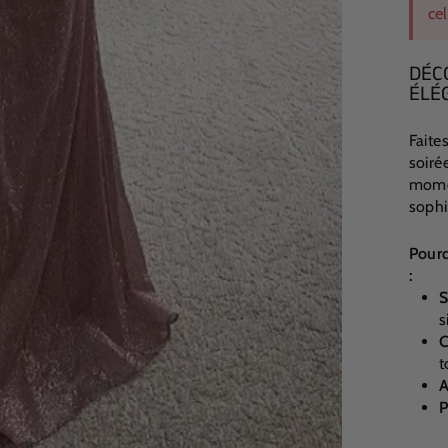
cel
DÉC
ÉLÉ
Faite
soiré
momen
sophi
Pourq
:
S
s
C
t
A
P