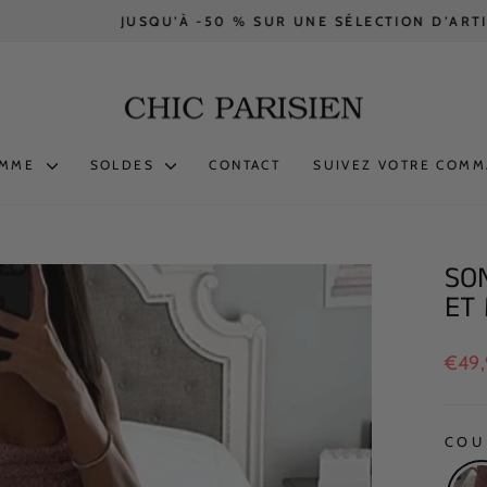
JUSQU’À -50 % SUR UNE SÉLECTION D’ARTICLES.
Diaporama
Pause
OMME
SOLDES
CONTACT
SUIVEZ VOTRE COM
SO
ET
Prix
€49,
réguli
COU