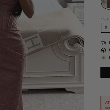
TAIL
S
AT
ve