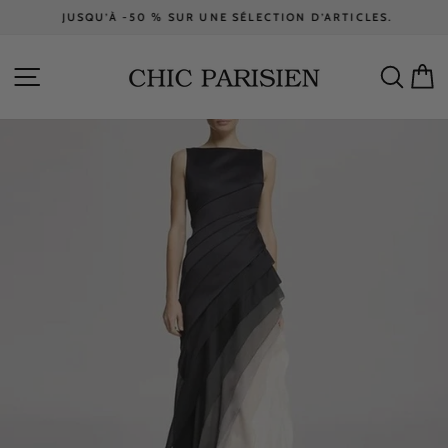
Passer
JUSQU’À -50 % SUR UNE SÉLECTION D’ARTICLES.
au
Diaporama
contenu
Pause
NAVIGATION
RECH
P