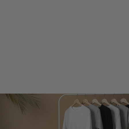
RON | PULL EN
MAILLE
DÉCONTRACTÉ
POUR HOMMES
€39,99