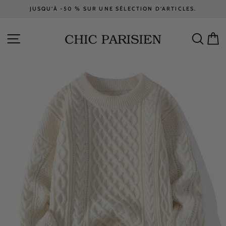
Passer
JUSQU’À -50 % SUR UNE SÉLECTION D’ARTICLES.
au
Diaporama
contenu
Pause
NAVIGATION
RECH
P