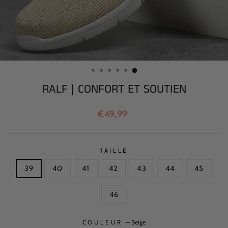
RALF | CONFORT ET SOUTIEN
Prix
€49,99
régulier
TAILLE
39
40
41
42
43
44
45
46
COULEUR
—
Beige