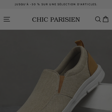
Passer
JUSQU’À -50 % SUR UNE SÉLECTION D’ARTICLES.
au
Diaporama
contenu
Pause
NAVIGATION
RECH
P