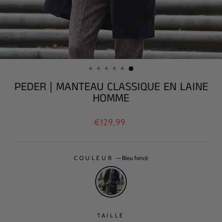
PEDER | MANTEAU CLASSIQUE EN LAINE
HOMME
Prix
€129,99
régulier
COULEUR
—
Bleu foncé
TAILLE