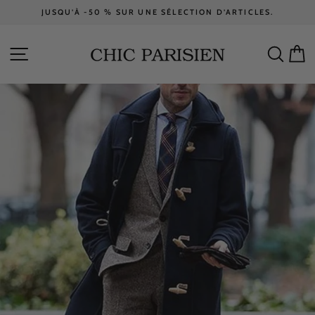
Passer
JUSQU’À -50 % SUR UNE SÉLECTION D’ARTICLES.
au
Diaporama
contenu
Pause
NAVIGATION
RECH
P