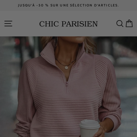
Passer
JUSQU’À -50 % SUR UNE SÉLECTION D’ARTICLES.
au
Diaporama
contenu
Pause
NAVIGATION
RECH
P