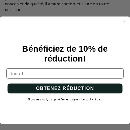
douces et de qualité, il assure confort et allure en toute
occasion.
Tissu doux et respirant
Coupe flatteuse et moderne
Polyvalent pour toutes saisons
Bénéficiez de 10% de
EXPÉDITION ET RETOURS
réduction!
POSER UNE QUESTION
OBTENEZ RÉDUCTION
Non merci, je préfère payer le prix fort
VOUS POUVEZ AUSSI AIMER