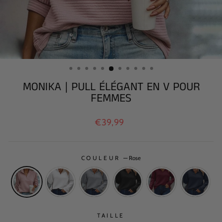
MONIKA | PULL ÉLÉGANT EN V POUR
FEMMES
Prix
€39,99
régulier
COULEUR
—
Rose
TAILLE