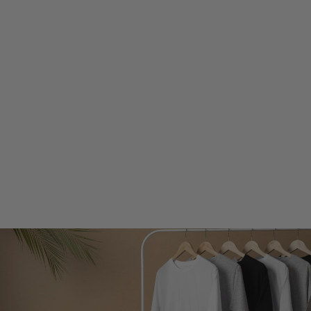
MONIKA | PULL
ÉLÉGANT EN V
POUR FEMMES
€39,99