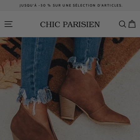
Passer
JUSQU’À -50 % SUR UNE SÉLECTION D’ARTICLES.
au
Diaporama
contenu
Pause
NAVIGATION
RECH
P