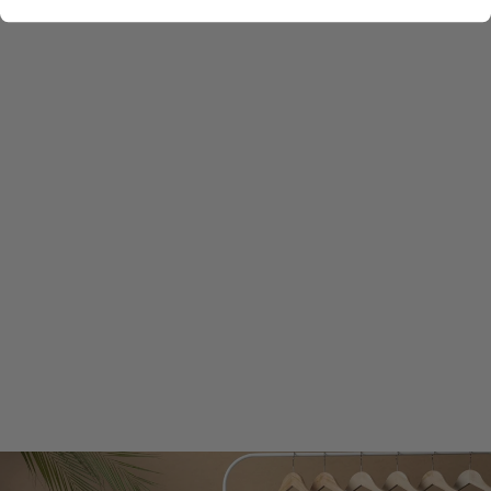
GLORINDA |
ESCARPINS
TENDANCE ET
RAFFINÉS POUR
FEMMES
€49,99