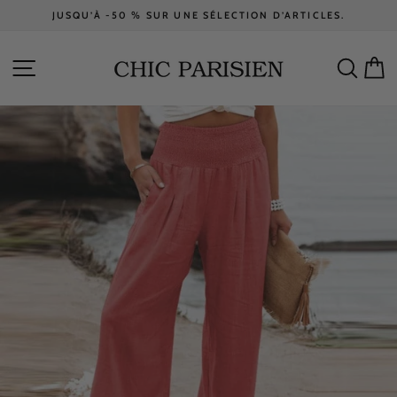
Passer
JUSQU’À -50 % SUR UNE SÉLECTION D’ARTICLES.
au
Diaporama
contenu
Pause
NAVIGATION
RECH
P