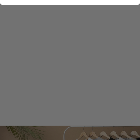
AARTHI |
PANTALON LARGE
DÉCONTRACTÉ EN
LIN POUR FEMMES
€49,99